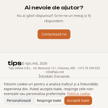
Ai nevoie de ajutor?
Nu ai găsit răspunsul? Scrie-ne un mesaj și îți
răspundem.
Contactează-ne
© tips.md,
2026
Tips Online S.R.L.
·
str. Muncesti 121, Chisinau, MD
·
+373 79 339 933
·
info@tips.md
Întrebări frecvente
Integrări POS
Folosim cookie-uri pentru a analiza traficul și a îmbunătăți
Aplicația angajatului
experiența dvs. Puteți accepta toate, respinge cele non-
Termeni de utilizare
Politica de confidențialitate
Politica de cookie
esențiale sau personaliza preferințele.
Politica cookie
.
Business login
Angajat login
Personalizează
Respinge toate
Acceptă toate