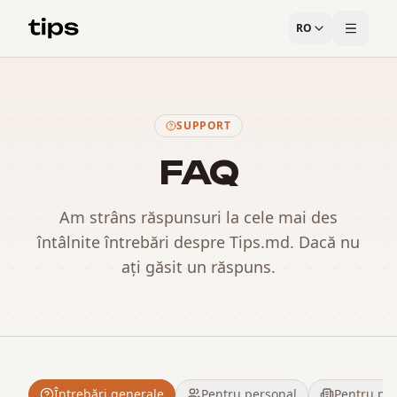
RO
SUPPORT
FAQ
Am strâns răspunsuri la cele mai des
întâlnite întrebări despre Tips.md. Dacă nu
ați găsit un răspuns
.
Întrebări generale
Pentru personal
Pentru pro